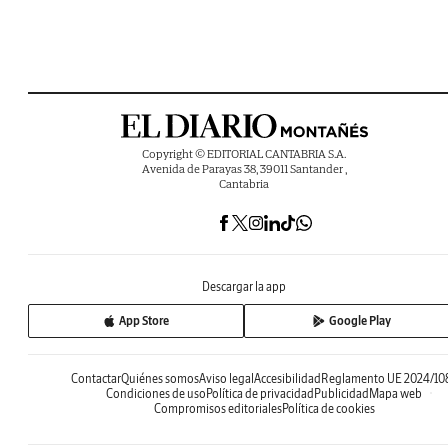
Copyright © EDITORIAL CANTABRIA S.A.
Avenida de Parayas 38, 39011 Santander ,
Cantabria
Descargar la app
App Store
Google Play
Contactar
Quiénes somos
Aviso legal
Accesibilidad
Reglamento UE 2024/10
Condiciones de uso
Política de privacidad
Publicidad
Mapa web
Compromisos editoriales
Política de cookies