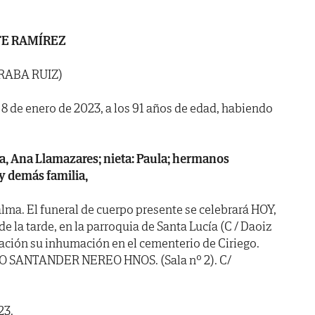
E RAMÍREZ
RABA RUIZ)
a 8 de enero de 2023, a los 91 años de edad, habiendo
tica, Ana Llamazares; nieta: Paula; hermanos
 y demás familia,
lma. El funeral de cuerpo presente se celebrará HOY,
e la tarde, en la parroquia de Santa Lucía (C / Daoiz
uación su inhumación en el cementerio de Ciriego.
IO SANTANDER NEREO HNOS. (Sala nº 2). C/
23.