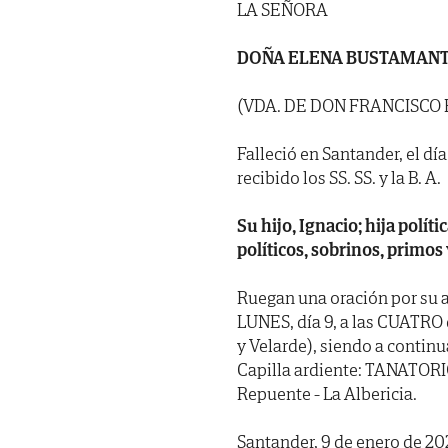
LA SEÑORA
DOÑA ELENA BUSTAMANT
(VDA. DE DON FRANCISCO 
Falleció en Santander, el dí
recibido los SS. SS. y la B. A.
Su hijo, Ignacio; hija polí
políticos, sobrinos, primos
Ruegan una oración por su a
LUNES, día 9, a las CUATRO d
y Velarde), siendo a contin
Capilla ardiente: TANATOR
Repuente - La Albericia.
Santander, 9 de enero de 20