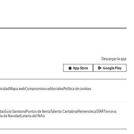
Descargar la app
App Store
Google Play
icidad
Mapa web
Compromisos editoriales
Política de cookies
das
Guía Sanitaria
Puntos de Venta
Talento Cantabria
Hemeroteca
STARTinnova
ía de Navidad
Lotería del Niño