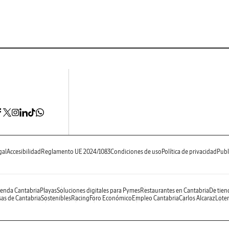
gal
Accesibilidad
Reglamento UE 2024/1083
Condiciones de uso
Política de privacidad
Publ
enda Cantabria
Playas
Soluciones digitales para Pymes
Restaurantes en Cantabria
De tien
as de Cantabria
Sostenibles
Racing
Foro Económico
Empleo Cantabria
Carlos Alcaraz
Loter