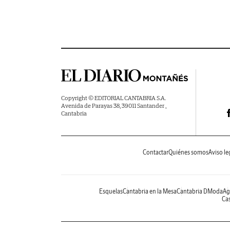
Copyright © EDITORIAL CANTABRIA S.A.
Avenida de Parayas 38, 39011 Santander ,
Cantabria
Contactar
Quiénes somos
Aviso le
Esquelas
Cantabria en la Mesa
Cantabria DModa
Ag
Cas