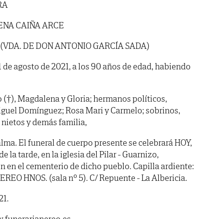
RA
ENA CAIÑA ARCE
 (VDA. DE DON ANTONIO GARCÍA SADA)
 1 de agosto de 2021, a los 90 años de edad, habiendo
(†), Magdalena y Gloria; hermanos políticos,
guel Domínguez; Rosa Mari y Carmelo; sobrinos,
 nietos y demás familia,
lma. El funeral de cuerpo presente se celebrará HOY,
 la tarde, en la iglesia del Pilar - Guarnizo,
en el cementerio de dicho pueblo. Capilla ardiente:
 HNOS. (sala nº 5). C/ Repuente - La Albericia.
21.
.funerarianereo.es