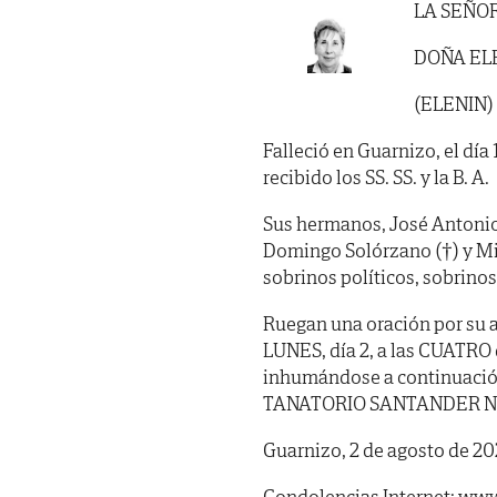
LA SEÑO
DOÑA EL
(ELENIN)
Falleció en Guarnizo, el día
recibido los SS. SS. y la B. A.
Sus hermanos, José Antonio 
Domingo Solórzano (†) y Mi
sobrinos políticos, sobrinos
Ruegan una oración por su a
LUNES, día 2, a las CUATRO de
inhumándose a continuación 
TANATORIO SANTANDER NEREO
Guarnizo, 2 de agosto de 20
Condolencias Internet: www