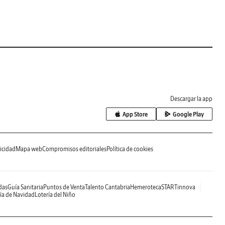
Descargar la app
App Store
Google Play
icidad
Mapa web
Compromisos editoriales
Política de cookies
das
Guía Sanitaria
Puntos de Venta
Talento Cantabria
Hemeroteca
STARTinnova
ía de Navidad
Lotería del Niño