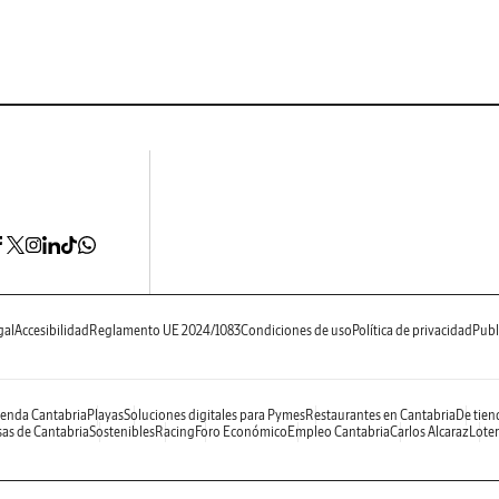
gal
Accesibilidad
Reglamento UE 2024/1083
Condiciones de uso
Política de privacidad
Publ
enda Cantabria
Playas
Soluciones digitales para Pymes
Restaurantes en Cantabria
De tien
as de Cantabria
Sostenibles
Racing
Foro Económico
Empleo Cantabria
Carlos Alcaraz
Loter