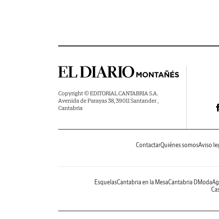
Copyright © EDITORIAL CANTABRIA S.A.
Avenida de Parayas 38, 39011 Santander ,
Cantabria
Contactar
Quiénes somos
Aviso le
Esquelas
Cantabria en la Mesa
Cantabria DModa
Ag
Cas