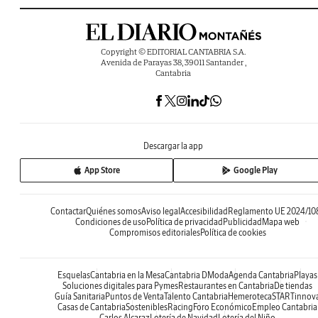
Copyright © EDITORIAL CANTABRIA S.A.
Avenida de Parayas 38, 39011 Santander ,
Cantabria
Descargar la app
App Store
Google Play
Contactar
Quiénes somos
Aviso legal
Accesibilidad
Reglamento UE 2024/10
Condiciones de uso
Política de privacidad
Publicidad
Mapa web
Compromisos editoriales
Política de cookies
Esquelas
Cantabria en la Mesa
Cantabria DModa
Agenda Cantabria
Playas
Soluciones digitales para Pymes
Restaurantes en Cantabria
De tiendas
Guía Sanitaria
Puntos de Venta
Talento Cantabria
Hemeroteca
STARTinnov
Casas de Cantabria
Sostenibles
Racing
Foro Económico
Empleo Cantabria
Carlos Alcaraz
Lotería de Navidad
Lotería del Niño