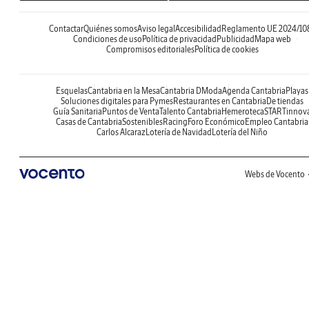
Contactar
Quiénes somos
Aviso legal
Accesibilidad
Reglamento UE 2024/10
Condiciones de uso
Política de privacidad
Publicidad
Mapa web
Compromisos editoriales
Política de cookies
Esquelas
Cantabria en la Mesa
Cantabria DModa
Agenda Cantabria
Playas
Soluciones digitales para Pymes
Restaurantes en Cantabria
De tiendas
Guía Sanitaria
Puntos de Venta
Talento Cantabria
Hemeroteca
STARTinnov
Casas de Cantabria
Sostenibles
Racing
Foro Económico
Empleo Cantabria
Carlos Alcaraz
Lotería de Navidad
Lotería del Niño
Webs de Vocento