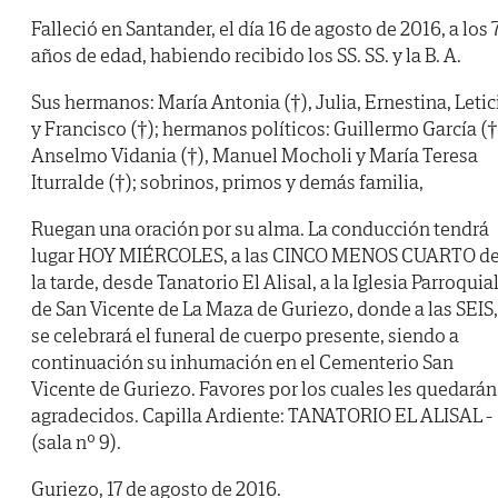
Falleció en Santander, el día 16 de agosto de 2016, a los 
años de edad, habiendo recibido los SS. SS. y la B. A.
Sus hermanos: María Antonia (†), Julia, Ernestina, Letic
y Francisco (†); hermanos políticos: Guillermo García (†
Anselmo Vidania (†), Manuel Mocholi y María Teresa
Iturralde (†); sobrinos, primos y demás familia,
Ruegan una oración por su alma. La conducción tendrá
lugar HOY MIÉRCOLES, a las CINCO MENOS CUARTO d
la tarde, desde Tanatorio El Alisal, a la Iglesia Parroquia
de San Vicente de La Maza de Guriezo, donde a las SEIS,
se celebrará el funeral de cuerpo presente, siendo a
continuación su inhumación en el Cementerio San
Vicente de Guriezo. Favores por los cuales les quedarán
agradecidos. Capilla Ardiente: TANATORIO EL ALISAL -
(sala nº 9).
Guriezo, 17 de agosto de 2016.