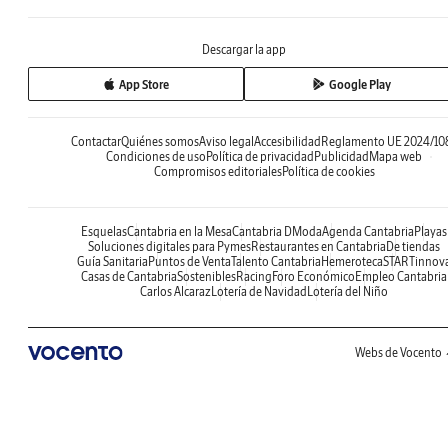
Descargar la app
App Store
Google Play
Contactar
Quiénes somos
Aviso legal
Accesibilidad
Reglamento UE 2024/10
Condiciones de uso
Política de privacidad
Publicidad
Mapa web
Compromisos editoriales
Política de cookies
Esquelas
Cantabria en la Mesa
Cantabria DModa
Agenda Cantabria
Playas
Soluciones digitales para Pymes
Restaurantes en Cantabria
De tiendas
Guía Sanitaria
Puntos de Venta
Talento Cantabria
Hemeroteca
STARTinnov
Casas de Cantabria
Sostenibles
Racing
Foro Económico
Empleo Cantabria
Carlos Alcaraz
Lotería de Navidad
Lotería del Niño
Webs de Vocento