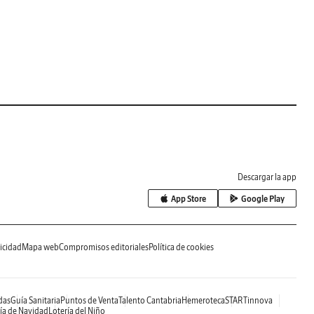
Descargar la app
App Store
Google Play
icidad
Mapa web
Compromisos editoriales
Política de cookies
das
Guía Sanitaria
Puntos de Venta
Talento Cantabria
Hemeroteca
STARTinnova
ía de Navidad
Lotería del Niño