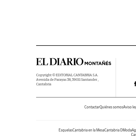
Copyright © EDITORIAL CANTABRIA S.A.
Avenida de Parayas 38, 39011 Santander ,
Cantabria
Contactar
Quiénes somos
Aviso le
Esquelas
Cantabria en la Mesa
Cantabria DModa
Ag
Cas