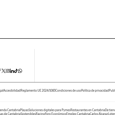
gal
Accesibilidad
Reglamento UE 2024/1083
Condiciones de uso
Política de privacidad
Publ
enda Cantabria
Playas
Soluciones digitales para Pymes
Restaurantes en Cantabria
De tien
as de Cantabria
Sostenibles
Racing
Foro Económico
Empleo Cantabria
Carlos Alcaraz
Loter