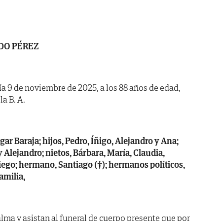
DO PÉREZ
día 9 de noviembre de 2025, a los 88 años de edad,
la B. A.
ar Baraja; hijos, Pedro, Íñigo, Alejandro y Ana;
 y Alejandro; nietos, Bárbara, María, Claudia,
iego; hermano, Santiago (†); hermanos políticos,
amilia,
lma y asistan al funeral de cuerpo presente que por