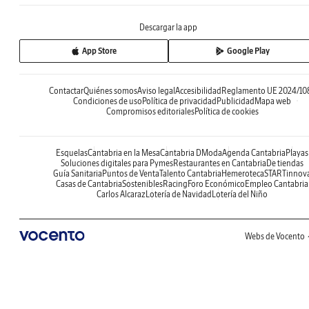
Descargar la app
App Store
Google Play
Contactar
Quiénes somos
Aviso legal
Accesibilidad
Reglamento UE 2024/10
Condiciones de uso
Política de privacidad
Publicidad
Mapa web
Compromisos editoriales
Política de cookies
Esquelas
Cantabria en la Mesa
Cantabria DModa
Agenda Cantabria
Playas
Soluciones digitales para Pymes
Restaurantes en Cantabria
De tiendas
Guía Sanitaria
Puntos de Venta
Talento Cantabria
Hemeroteca
STARTinnov
Casas de Cantabria
Sostenibles
Racing
Foro Económico
Empleo Cantabria
Carlos Alcaraz
Lotería de Navidad
Lotería del Niño
Webs de Vocento