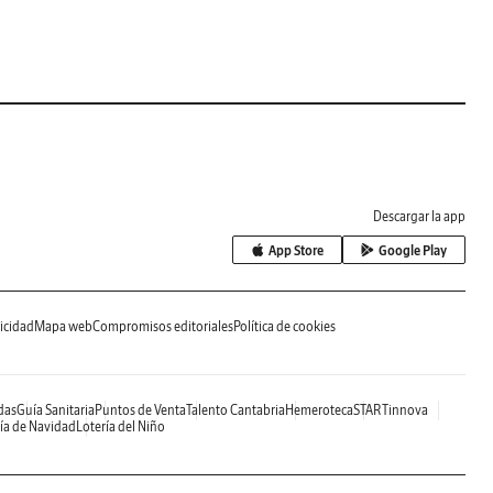
Descargar la app
App Store
Google Play
icidad
Mapa web
Compromisos editoriales
Política de cookies
das
Guía Sanitaria
Puntos de Venta
Talento Cantabria
Hemeroteca
STARTinnova
ía de Navidad
Lotería del Niño