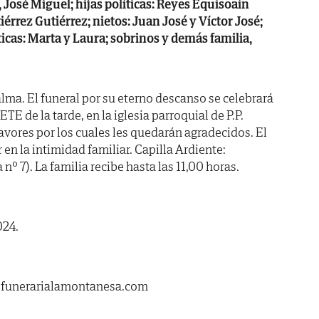
, José Miguel; hijas políticas: Reyes Equisoaín
érrez Gutiérrez; nietos: Juan José y Víctor José;
ticas: Marta y Laura; sobrinos y demás familia,
lma. El funeral por su eterno descanso se celebrará
ETE de la tarde, en la iglesia parroquial de P.P.
avores por los cuales les quedarán agradecidos. El
 en la intimidad familiar. Capilla Ardiente:
 7). La familia recibe hasta las 11,00 horas.
024.
.funerarialamontanesa.com