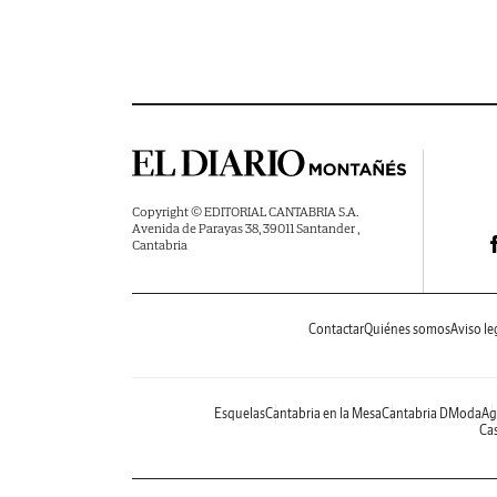
Copyright © EDITORIAL CANTABRIA S.A.
Avenida de Parayas 38, 39011 Santander ,
Cantabria
Contactar
Quiénes somos
Aviso le
Esquelas
Cantabria en la Mesa
Cantabria DModa
Ag
Cas