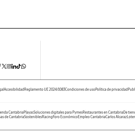
gal
Accesibilidad
Reglamento UE 2024/1083
Condiciones de uso
Política de privacidad
Publ
enda Cantabria
Playas
Soluciones digitales para Pymes
Restaurantes en Cantabria
De tien
as de Cantabria
Sostenibles
Racing
Foro Económico
Empleo Cantabria
Carlos Alcaraz
Loter