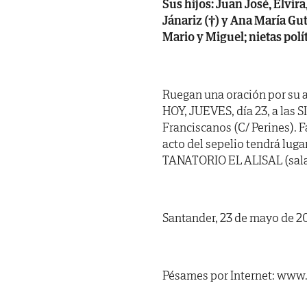
Sus hijos: Juan José, Elvira
Jánariz (†) y Ana María Guti
Mario y Miguel; nietas polí
Ruegan una oración por su a
HOY, JUEVES, día 23, a las SI
Franciscanos (C/ Perines). F
acto del sepelio tendrá lugar
TANATORIO EL ALISAL (sala nº
Santander, 23 de mayo de 2
Pésames por Internet: www