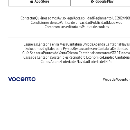
App Store
Google Play
Contactar
Quiénes somos
Aviso legal
Accesibilidad
Reglamento UE 2024/10
Condiciones de uso
Política de privacidad
Publicidad
Mapa web
Compromisos editoriales
Política de cookies
Esquelas
Cantabria en la Mesa
Cantabria DModa
Agenda Cantabria
Playas
Soluciones digitales para Pymes
Restaurantes en Cantabria
De tiendas
Guía Sanitaria
Puntos de Venta
Talento Cantabria
Hemeroteca
STARTinnov
Casas de Cantabria
Sostenibles
Racing
Foro Económico
Empleo Cantabria
Carlos Alcaraz
Lotería de Navidad
Lotería del Niño
Webs de Vocento