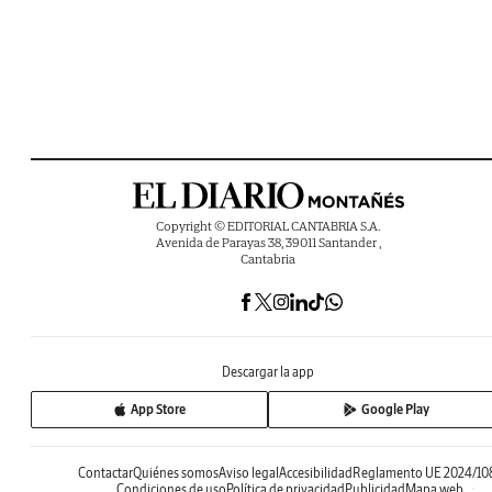
Copyright © EDITORIAL CANTABRIA S.A.
Avenida de Parayas 38, 39011 Santander ,
Cantabria
Descargar la app
App Store
Google Play
Contactar
Quiénes somos
Aviso legal
Accesibilidad
Reglamento UE 2024/10
Condiciones de uso
Política de privacidad
Publicidad
Mapa web