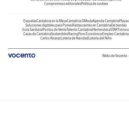
Compromisos editoriales
Política de cookies
Esquelas
Cantabria en la Mesa
Cantabria DModa
Agenda Cantabria
Playas
Soluciones digitales para Pymes
Restaurantes en Cantabria
De tiendas
Guía Sanitaria
Puntos de Venta
Talento Cantabria
Hemeroteca
STARTinnov
Casas de Cantabria
Sostenibles
Racing
Foro Económico
Empleo Cantabria
Carlos Alcaraz
Lotería de Navidad
Lotería del Niño
Webs de Vocento