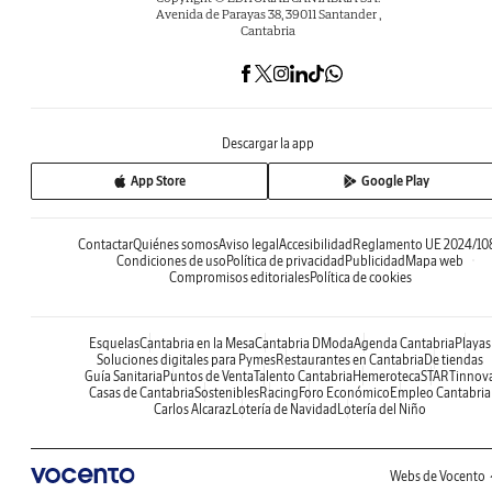
Avenida de Parayas 38, 39011 Santander ,
Cantabria
Descargar la app
App Store
Google Play
Contactar
Quiénes somos
Aviso legal
Accesibilidad
Reglamento UE 2024/10
Condiciones de uso
Política de privacidad
Publicidad
Mapa web
Compromisos editoriales
Política de cookies
Esquelas
Cantabria en la Mesa
Cantabria DModa
Agenda Cantabria
Playas
Soluciones digitales para Pymes
Restaurantes en Cantabria
De tiendas
Guía Sanitaria
Puntos de Venta
Talento Cantabria
Hemeroteca
STARTinnov
Casas de Cantabria
Sostenibles
Racing
Foro Económico
Empleo Cantabria
Carlos Alcaraz
Lotería de Navidad
Lotería del Niño
Webs de Vocento