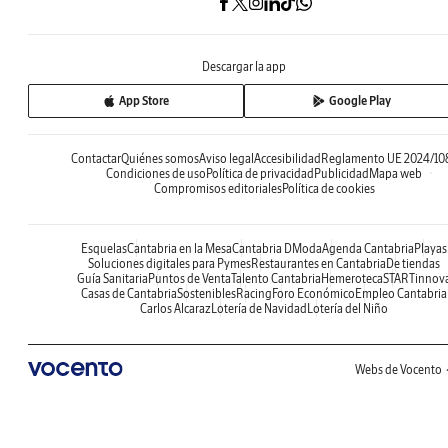
Descargar la app
App Store
Google Play
Contactar
Quiénes somos
Aviso legal
Accesibilidad
Reglamento UE 2024/10
Condiciones de uso
Política de privacidad
Publicidad
Mapa web
Compromisos editoriales
Política de cookies
Esquelas
Cantabria en la Mesa
Cantabria DModa
Agenda Cantabria
Playas
Soluciones digitales para Pymes
Restaurantes en Cantabria
De tiendas
Guía Sanitaria
Puntos de Venta
Talento Cantabria
Hemeroteca
STARTinnov
Casas de Cantabria
Sostenibles
Racing
Foro Económico
Empleo Cantabria
Carlos Alcaraz
Lotería de Navidad
Lotería del Niño
Webs de Vocento