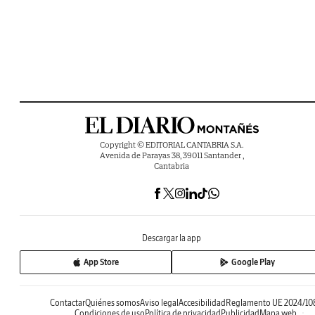
Copyright © EDITORIAL CANTABRIA S.A.
Avenida de Parayas 38, 39011 Santander ,
Cantabria
Descargar la app
App Store
Google Play
Contactar
Quiénes somos
Aviso legal
Accesibilidad
Reglamento UE 2024/10
Condiciones de uso
Política de privacidad
Publicidad
Mapa web