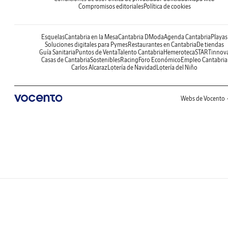
Compromisos editoriales
Política de cookies
Esquelas
Cantabria en la Mesa
Cantabria DModa
Agenda Cantabria
Playas
Soluciones digitales para Pymes
Restaurantes en Cantabria
De tiendas
Guía Sanitaria
Puntos de Venta
Talento Cantabria
Hemeroteca
STARTinnov
Casas de Cantabria
Sostenibles
Racing
Foro Económico
Empleo Cantabria
Carlos Alcaraz
Lotería de Navidad
Lotería del Niño
Webs de Vocento