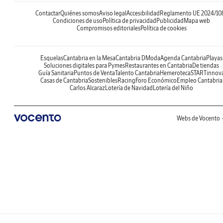
Contactar
Quiénes somos
Aviso legal
Accesibilidad
Reglamento UE 2024/10
Condiciones de uso
Política de privacidad
Publicidad
Mapa web
Compromisos editoriales
Política de cookies
Esquelas
Cantabria en la Mesa
Cantabria DModa
Agenda Cantabria
Playas
Soluciones digitales para Pymes
Restaurantes en Cantabria
De tiendas
Guía Sanitaria
Puntos de Venta
Talento Cantabria
Hemeroteca
STARTinnov
Casas de Cantabria
Sostenibles
Racing
Foro Económico
Empleo Cantabria
Carlos Alcaraz
Lotería de Navidad
Lotería del Niño
Webs de Vocento