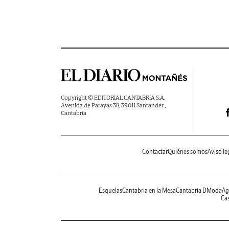
Copyright © EDITORIAL CANTABRIA S.A.
Avenida de Parayas 38, 39011 Santander ,
Cantabria
Contactar
Quiénes somos
Aviso le
Esquelas
Cantabria en la Mesa
Cantabria DModa
Ag
Cas