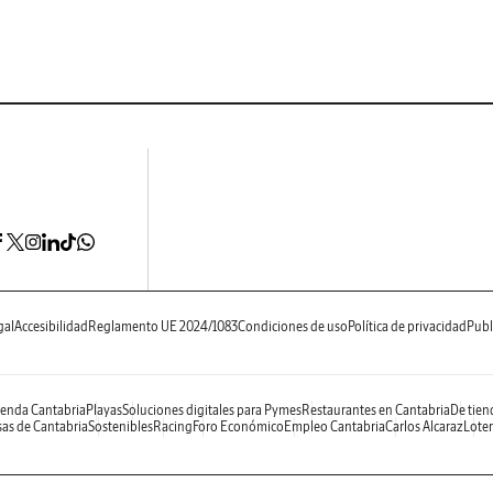
gal
Accesibilidad
Reglamento UE 2024/1083
Condiciones de uso
Política de privacidad
Publ
enda Cantabria
Playas
Soluciones digitales para Pymes
Restaurantes en Cantabria
De tien
as de Cantabria
Sostenibles
Racing
Foro Económico
Empleo Cantabria
Carlos Alcaraz
Loter