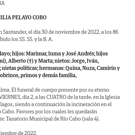
RA
ILIA PELAYO COBO
n Santander, el día 30 de noviembre de 2022, a los 86
do los SS. SS. y la B. A.
ayo; hijos: Marimar, Inma y José Andrés; hijos
i), Alberto (†) y Marta; nietos: Jorge, Iván,
r; nietas políticas; hermanas: Quina, Nuza, Camirín y
sobrinos, primos y demás familia,
lma. El funeral de cuerpo presente por su eterno
IERNES, día 2, a las CUATRO de la tarde, en la Iglesia
lagos, siendo a continuación la incineración en el
 Cabo. Favores por los cuales les quedarán
e: Tanatorio Municipal de Río Cabo (sala 4).
ciembre de 2022.