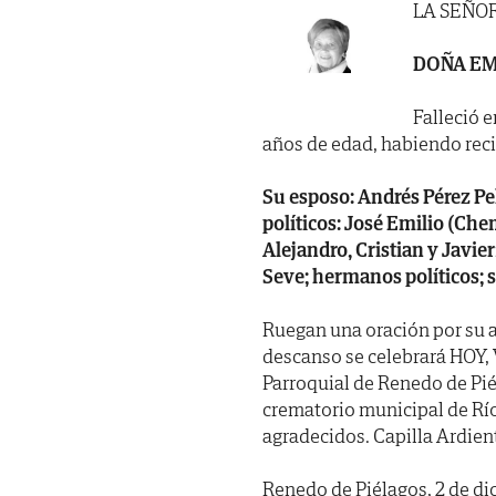
LA SEÑO
DOÑA EM
Falleció e
años de edad, habiendo recibi
Su esposo: Andrés Pérez Pel
políticos: José Emilio (Chem
Alejandro, Cristian y Javie
Seve; hermanos políticos; 
Ruegan una oración por su a
descanso se celebrará HOY, V
Parroquial de Renedo de Pié
crematorio municipal de Río
agradecidos. Capilla Ardient
Renedo de Piélagos, 2 de di