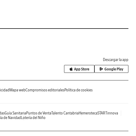
Descargar la app
App Store
Google Play
icidad
Mapa web
Compromisos editoriales
Política de cookies
das
Guía Sanitaria
Puntos de Venta
Talento Cantabria
Hemeroteca
STARTinnova
ía de Navidad
Lotería del Niño