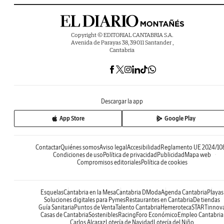
Copyright © EDITORIAL CANTABRIA S.A.
Avenida de Parayas 38, 39011 Santander ,
Cantabria
Descargar la app
App Store
Google Play
Contactar
Quiénes somos
Aviso legal
Accesibilidad
Reglamento UE 2024/10
Condiciones de uso
Política de privacidad
Publicidad
Mapa web
Compromisos editoriales
Política de cookies
Esquelas
Cantabria en la Mesa
Cantabria DModa
Agenda Cantabria
Playas
Soluciones digitales para Pymes
Restaurantes en Cantabria
De tiendas
Guía Sanitaria
Puntos de Venta
Talento Cantabria
Hemeroteca
STARTinnov
Casas de Cantabria
Sostenibles
Racing
Foro Económico
Empleo Cantabria
Carlos Alcaraz
Lotería de Navidad
Lotería del Niño