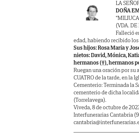
LA SEÑO
DOÑA EM
“MILIUCA
(VDA. DE
Falleció e
edad, habiendo recibido los S
Sus hijos: Rosa María y Jos
nietos: David, Mónica, Katia,
hermanos (†), hermanos pol
Ruegan una oración por su a
CUATRO de la tarde, en la Ig
Cementerio: Terminada la Sa
cementerio de dicha locali
(Torrelavega).
Viveda, 8 de octubre de 202
Interfunerarias Cantabria (9
cantabria@interfunerarias.