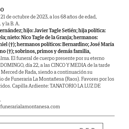
BO
a 21 de octubre de 2023, a los 68 años de edad,
y la B. A.
nández; hijo: Javier Tagle Setién; hija política:
a; nieto: Nico Tagle de la Granja; hermanos:
iel (†); hermanos políticos: Bernardino; José María
ino (†); sobrinos, primos y demás familia,
lma. El funeral de cuerpo presente por su eterno
 DOMINGO, día 22, a las CINCO Y MEDIA de la tarde
la Merced de Rada, siendo a continuación su
io de Funeraria La Montañesa (Raos). Favores por los
cidos. Capilla Ardiente: TANATORIO LA LUZ DE
.
.funerarialamontanesa.com