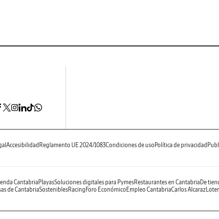
gal
Accesibilidad
Reglamento UE 2024/1083
Condiciones de uso
Política de privacidad
Publ
enda Cantabria
Playas
Soluciones digitales para Pymes
Restaurantes en Cantabria
De tien
as de Cantabria
Sostenibles
Racing
Foro Económico
Empleo Cantabria
Carlos Alcaraz
Loter