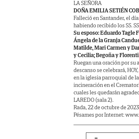
LA SEÑORA
DOÑA EMILIA SETIÉN CO
Falleció en Santander, el dí
habiendo recibido los SS. SS. 
Su esposo: Eduardo Tagle Fer
Ángela de la Granja Canduel
Matilde, Mari Carmen y Dan
y Cecilia; Begoña y Florent
Ruegan una oración por su a
descanso se celebrará, HOY,
en la iglesia parroquial de 
incineración en el Cremator
cuales les quedarán agrade
LAREDO (sala 2).
Rada, 22 de octubre de 2023
Pésames por Internet: www