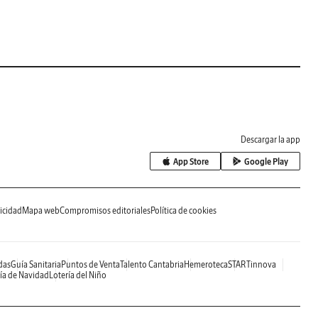
Descargar la app
App Store
Google Play
icidad
Mapa web
Compromisos editoriales
Política de cookies
das
Guía Sanitaria
Puntos de Venta
Talento Cantabria
Hemeroteca
STARTinnova
ía de Navidad
Lotería del Niño