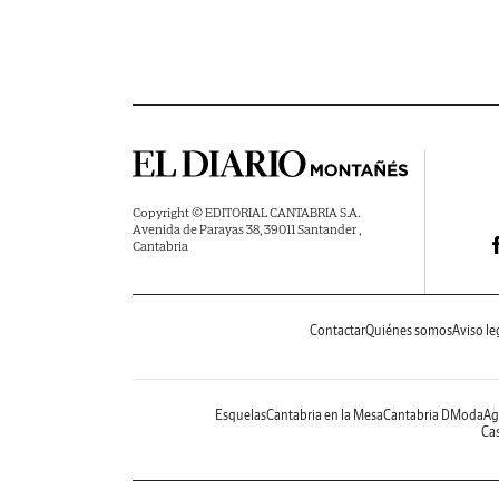
Copyright © EDITORIAL CANTABRIA S.A.
Avenida de Parayas 38, 39011 Santander ,
Cantabria
Contactar
Quiénes somos
Aviso le
Esquelas
Cantabria en la Mesa
Cantabria DModa
Ag
Cas