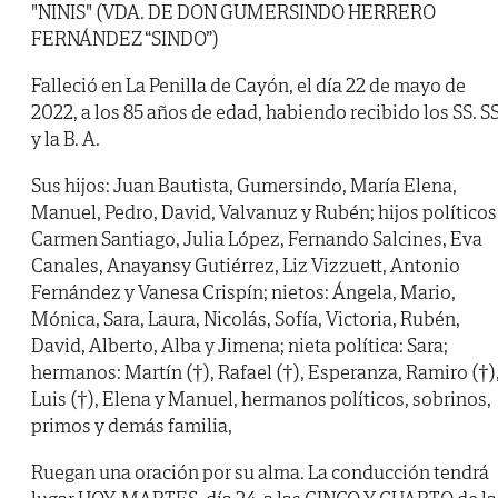
"NINIS" (VDA. DE DON GUMERSINDO HERRERO
FERNÁNDEZ “SINDO”)
Falleció en La Penilla de Cayón, el día 22 de mayo de
2022, a los 85 años de edad, habiendo recibido los SS. SS
y la B. A.
Sus hijos: Juan Bautista, Gumersindo, María Elena,
Manuel, Pedro, David, Valvanuz y Rubén; hijos políticos
Carmen Santiago, Julia López, Fernando Salcines, Eva
Canales, Anayansy Gutiérrez, Liz Vizzuett, Antonio
Fernández y Vanesa Crispín; nietos: Ángela, Mario,
Mónica, Sara, Laura, Nicolás, Sofía, Victoria, Rubén,
David, Alberto, Alba y Jimena; nieta política: Sara;
hermanos: Martín (†), Rafael (†), Esperanza, Ramiro (†)
Luis (†), Elena y Manuel, hermanos políticos, sobrinos,
primos y demás familia,
Ruegan una oración por su alma. La conducción tendrá