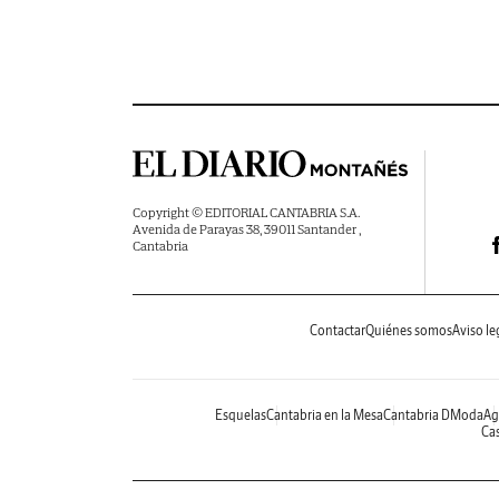
Copyright © EDITORIAL CANTABRIA S.A.
Avenida de Parayas 38, 39011 Santander ,
Cantabria
Contactar
Quiénes somos
Aviso le
Esquelas
Cantabria en la Mesa
Cantabria DModa
Ag
Cas