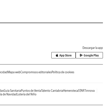
Descargar la app
App Store
Google Play
icidad
Mapa web
Compromisos editoriales
Política de cookies
das
Guía Sanitaria
Puntos de Venta
Talento Cantabria
Hemeroteca
STARTinnova
ía de Navidad
Lotería del Niño