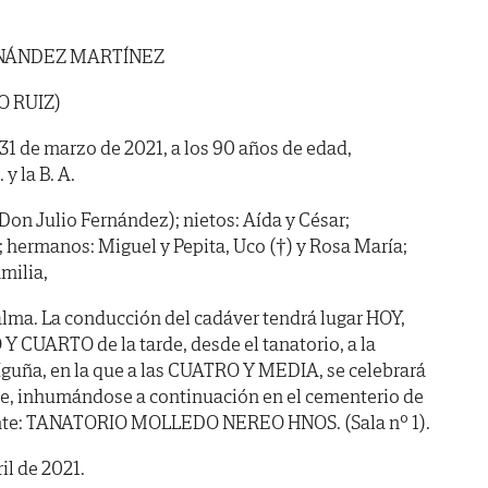
NÁNDEZ MARTÍNEZ
O RUIZ)
 31 de marzo de 2021, a los 90 años de edad,
y la B. A.
e Don Julio Fernández); nietos: Aída y César;
; hermanos: Miguel y Pepita, Uco (†) y Rosa María;
milia,
lma. La conducción del cadáver tendrá lugar HOY,
Y CUARTO de la tarde, desde el tanatorio, a la
Iguña, en la que a las CUATRO Y MEDIA, se celebrará
te, inhumándose a continuación en el cementerio de
iente: TANATORIO MOLLEDO NEREO HNOS. (Sala nº 1).
il de 2021.