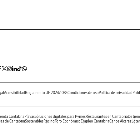
gal
Accesibilidad
Reglamento UE 2024/1083
Condiciones de uso
Política de privacidad
Publ
enda Cantabria
Playas
Soluciones digitales para Pymes
Restaurantes en Cantabria
De tien
as de Cantabria
Sostenibles
Racing
Foro Económico
Empleo Cantabria
Carlos Alcaraz
Loter