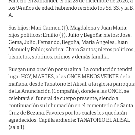
Falleció en Santander, el día 28 de diciembre de 2020, a
los 94 años de edad, habiendo recibido los SS. SS. y la B.
A.
Sus hijos: Mari Carmen (†), Magdalena y Juan María;
hijos políticos: Emilio (†), Julio y Begoña; nietos: Jose,
Gema, Julio, Fernando, Begoña, María Ángeles, Juan
Manuel y Pablo; sobrina: Charo Santos; nietos políticos,
bisnietos, sobrinos, primos y demás familia,
Ruegan una oración por su alma. La conducción tendrá
lugar HOY, MARTES, a las ONCE MENOS VEINTE de la
mañana, desde Tanatorio El Alisal, a la iglesia parroquia
de La Anunciación (Compañía), donde a las ONCE, se
celebrará el funeral de cuerpo presente, siendo a
continuación su inhumación en el cementerio de Santa
Cruz de Bezana. Favores por los cuales les quedarán
agradecidos. Capilla ardiente: TANATORIO EL ALISAL
(sala 1).