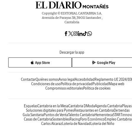
Copyright © EDITORIAL CANTABRIA S.A.
Avenida de Parayas 38, 39011 Santander ,
Cantabria
Descargar la app
App Store
Google Play
Contactar
Quiénes somos
Aviso legal
Accesibilidad
Reglamento UE 2024/10
Condiciones de uso
Política de privacidad
Publicidad
Mapa web
Compromisos editoriales
Política de cookies
Esquelas
Cantabria en la Mesa
Cantabria DModa
Agenda Cantabria
Playas
Soluciones digitales para Pymes
Restaurantes en Cantabria
De tiendas
Guía Sanitaria
Puntos de Venta
Talento Cantabria
Hemeroteca
STARTinnov
Casas de Cantabria
Sostenibles
Racing
Foro Económico
Empleo Cantabria
Carlos Alcaraz
Lotería de Navidad
Lotería del Niño