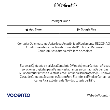
Descargar la app
App Store
Google Play
Contactar
Quiénes somos
Aviso legal
Accesibilidad
Reglamento UE 2024/10
Condiciones de uso
Política de privacidad
Publicidad
Mapa web
Compromisos editoriales
Política de cookies
Esquelas
Cantabria en la Mesa
Cantabria DModa
Agenda Cantabria
Playas
Soluciones digitales para Pymes
Restaurantes en Cantabria
De tiendas
Guía Sanitaria
Puntos de Venta
Talento Cantabria
Hemeroteca
STARTinnov
Casas de Cantabria
Sostenibles
Racing
Foro Económico
Empleo Cantabria
Carlos Alcaraz
Lotería de Navidad
Lotería del Niño
Webs de Vocento