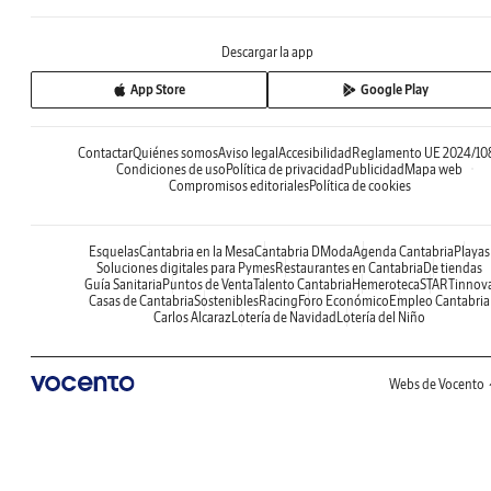
Descargar la app
App Store
Google Play
Contactar
Quiénes somos
Aviso legal
Accesibilidad
Reglamento UE 2024/10
Condiciones de uso
Política de privacidad
Publicidad
Mapa web
Compromisos editoriales
Política de cookies
Esquelas
Cantabria en la Mesa
Cantabria DModa
Agenda Cantabria
Playas
Soluciones digitales para Pymes
Restaurantes en Cantabria
De tiendas
Guía Sanitaria
Puntos de Venta
Talento Cantabria
Hemeroteca
STARTinnov
Casas de Cantabria
Sostenibles
Racing
Foro Económico
Empleo Cantabria
Carlos Alcaraz
Lotería de Navidad
Lotería del Niño
Webs de Vocento