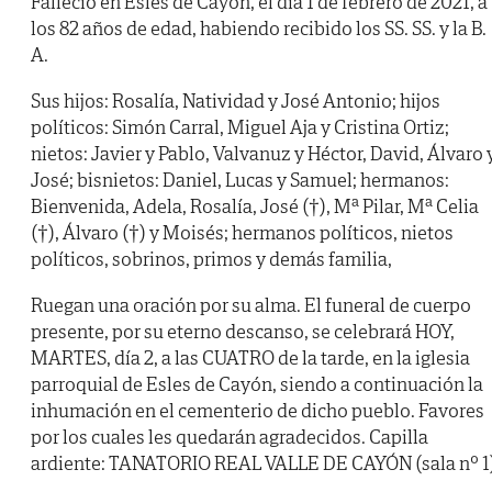
Falleció en Esles de Cayón, el día 1 de febrero de 2021, a
los 82 años de edad, habiendo recibido los SS. SS. y la B.
A.
Sus hijos: Rosalía, Natividad y José Antonio; hijos
políticos: Simón Carral, Miguel Aja y Cristina Ortiz;
nietos: Javier y Pablo, Valvanuz y Héctor, David, Álvaro 
José; bisnietos: Daniel, Lucas y Samuel; hermanos:
Bienvenida, Adela, Rosalía, José (†), Mª Pilar, Mª Celia
(†), Álvaro (†) y Moisés; hermanos políticos, nietos
políticos, sobrinos, primos y demás familia,
Ruegan una oración por su alma. El funeral de cuerpo
presente, por su eterno descanso, se celebrará HOY,
MARTES, día 2, a las CUATRO de la tarde, en la iglesia
parroquial de Esles de Cayón, siendo a continuación la
inhumación en el cementerio de dicho pueblo. Favores
por los cuales les quedarán agradecidos. Capilla
ardiente: TANATORIO REAL VALLE DE CAYÓN (sala nº 1)