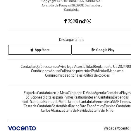
Copyright © EDITORIAL CANTABRIA S.A.
Avenida de Parayas 38, 39011 Santander ,
Cantabria
Descargar la app
App Store
Google Play
Contactar
Quiénes somos
Aviso legal
Accesibilidad
Reglamento UE 2024/10
Condiciones de uso
Política de privacidad
Publicidad
Mapa web
Compromisos editoriales
Política de cookies
Esquelas
Cantabria en la Mesa
Cantabria DModa
Agenda Cantabria
Playas
Soluciones digitales para Pymes
Restaurantes en Cantabria
De tiendas
Guía Sanitaria
Puntos de Venta
Talento Cantabria
Hemeroteca
STARTinnov
Casas de Cantabria
Sostenibles
Racing
Foro Económico
Empleo Cantabria
Carlos Alcaraz
Lotería de Navidad
Lotería del Niño
Webs de Vocento