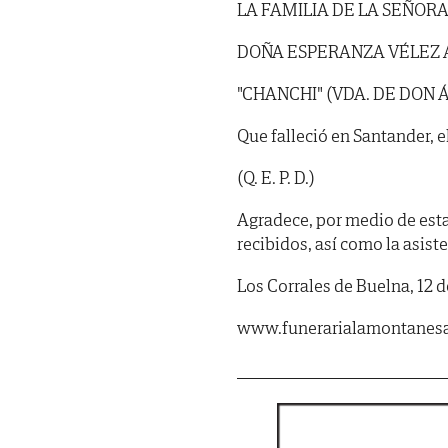
LA FAMILIA DE LA SEÑOR
DOÑA ESPERANZA VÉLEZ
"CHANCHI" (VDA. DE DON 
Que falleció en Santander, e
(Q. E. P. D.)
Agradece, por medio de est
recibidos, así como la asist
Los Corrales de Buelna, 12 
www.funerarialamontanes