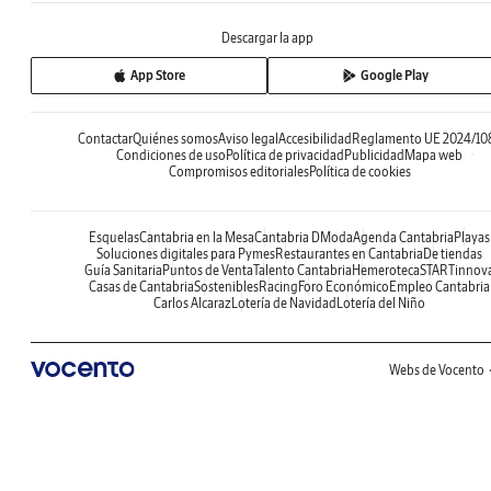
Descargar la app
App Store
Google Play
Contactar
Quiénes somos
Aviso legal
Accesibilidad
Reglamento UE 2024/10
Condiciones de uso
Política de privacidad
Publicidad
Mapa web
Compromisos editoriales
Política de cookies
Esquelas
Cantabria en la Mesa
Cantabria DModa
Agenda Cantabria
Playas
Soluciones digitales para Pymes
Restaurantes en Cantabria
De tiendas
Guía Sanitaria
Puntos de Venta
Talento Cantabria
Hemeroteca
STARTinnov
Casas de Cantabria
Sostenibles
Racing
Foro Económico
Empleo Cantabria
Carlos Alcaraz
Lotería de Navidad
Lotería del Niño
Webs de Vocento