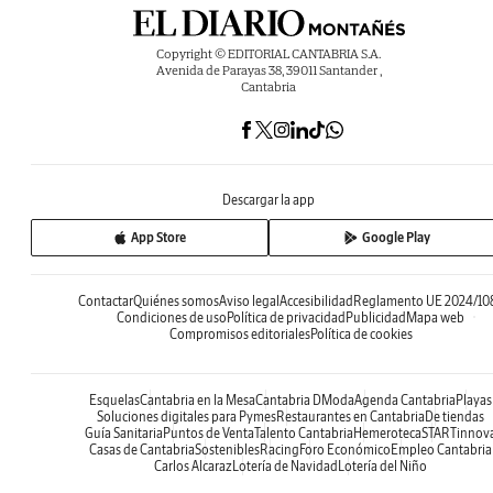
Copyright © EDITORIAL CANTABRIA S.A.
Avenida de Parayas 38, 39011 Santander ,
Cantabria
Descargar la app
App Store
Google Play
Contactar
Quiénes somos
Aviso legal
Accesibilidad
Reglamento UE 2024/10
Condiciones de uso
Política de privacidad
Publicidad
Mapa web
Compromisos editoriales
Política de cookies
Esquelas
Cantabria en la Mesa
Cantabria DModa
Agenda Cantabria
Playas
Soluciones digitales para Pymes
Restaurantes en Cantabria
De tiendas
Guía Sanitaria
Puntos de Venta
Talento Cantabria
Hemeroteca
STARTinnov
Casas de Cantabria
Sostenibles
Racing
Foro Económico
Empleo Cantabria
Carlos Alcaraz
Lotería de Navidad
Lotería del Niño