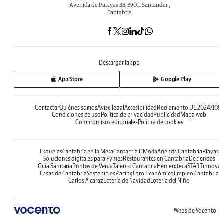
Avenida de Parayas 38, 39011 Santander ,
Cantabria
Descargar la app
App Store
Google Play
Contactar
Quiénes somos
Aviso legal
Accesibilidad
Reglamento UE 2024/10
Condiciones de uso
Política de privacidad
Publicidad
Mapa web
Compromisos editoriales
Política de cookies
Esquelas
Cantabria en la Mesa
Cantabria DModa
Agenda Cantabria
Playas
Soluciones digitales para Pymes
Restaurantes en Cantabria
De tiendas
Guía Sanitaria
Puntos de Venta
Talento Cantabria
Hemeroteca
STARTinnov
Casas de Cantabria
Sostenibles
Racing
Foro Económico
Empleo Cantabria
Carlos Alcaraz
Lotería de Navidad
Lotería del Niño
Webs de Vocento