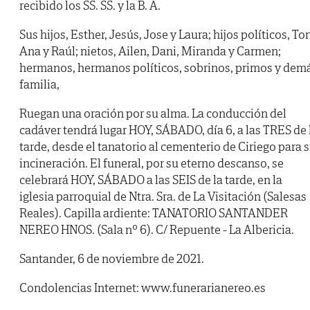
recibido los SS. SS. y la B. A.
Sus hijos, Esther, Jesús, Jose y Laura; hijos políticos, Ton
Ana y Raúl; nietos, Ailen, Dani, Miranda y Carmen;
hermanos, hermanos políticos, sobrinos, primos y dem
familia,
Ruegan una oración por su alma. La conducción del
cadáver tendrá lugar HOY, SÁBADO, día 6, a las TRES de 
tarde, desde el tanatorio al cementerio de Ciriego para 
incineración. El funeral, por su eterno descanso, se
celebrará HOY, SÁBADO a las SEIS de la tarde, en la
iglesia parroquial de Ntra. Sra. de La Visitación (Salesas
Reales). Capilla ardiente: TANATORIO SANTANDER
NEREO HNOS. (Sala nº 6). C/ Repuente - La Albericia.
Santander, 6 de noviembre de 2021.
Condolencias Internet: www.funerarianereo.es