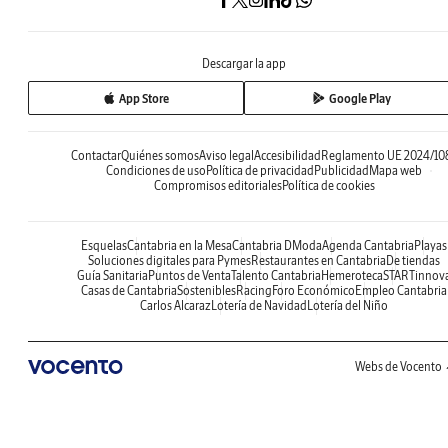
Descargar la app
App Store
Google Play
Contactar
Quiénes somos
Aviso legal
Accesibilidad
Reglamento UE 2024/10
Condiciones de uso
Política de privacidad
Publicidad
Mapa web
Compromisos editoriales
Política de cookies
Esquelas
Cantabria en la Mesa
Cantabria DModa
Agenda Cantabria
Playas
Soluciones digitales para Pymes
Restaurantes en Cantabria
De tiendas
Guía Sanitaria
Puntos de Venta
Talento Cantabria
Hemeroteca
STARTinnov
Casas de Cantabria
Sostenibles
Racing
Foro Económico
Empleo Cantabria
Carlos Alcaraz
Lotería de Navidad
Lotería del Niño
Webs de Vocento