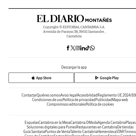
Copyright © EDITORIAL CANTABRIA S.A.
Avenida de Parayas 38, 39011 Santander ,
Cantabria
Descargar la app
App Store
Google Play
Contactar
Quiénes somos
Aviso legal
Accesibilidad
Reglamento UE 2024/10
Condiciones de uso
Política de privacidad
Publicidad
Mapa web
Compromisos editoriales
Política de cookies
Esquelas
Cantabria en la Mesa
Cantabria DModa
Agenda Cantabria
Playas
Soluciones digitales para Pymes
Restaurantes en Cantabria
De tiendas
Guía Sanitaria
Puntos de Venta
Talento Cantabria
Hemeroteca
STARTinnov