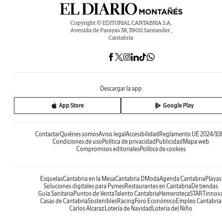
Copyright © EDITORIAL CANTABRIA S.A.
Avenida de Parayas 38, 39011 Santander ,
Cantabria
Descargar la app
App Store
Google Play
Contactar
Quiénes somos
Aviso legal
Accesibilidad
Reglamento UE 2024/10
Condiciones de uso
Política de privacidad
Publicidad
Mapa web
Compromisos editoriales
Política de cookies
Esquelas
Cantabria en la Mesa
Cantabria DModa
Agenda Cantabria
Playas
Soluciones digitales para Pymes
Restaurantes en Cantabria
De tiendas
Guía Sanitaria
Puntos de Venta
Talento Cantabria
Hemeroteca
STARTinnov
Casas de Cantabria
Sostenibles
Racing
Foro Económico
Empleo Cantabria
Carlos Alcaraz
Lotería de Navidad
Lotería del Niño