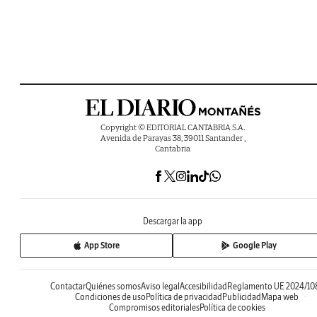
Copyright © EDITORIAL CANTABRIA S.A.
Avenida de Parayas 38, 39011 Santander ,
Cantabria
Descargar la app
App Store
Google Play
Contactar
Quiénes somos
Aviso legal
Accesibilidad
Reglamento UE 2024/10
Condiciones de uso
Política de privacidad
Publicidad
Mapa web
Compromisos editoriales
Política de cookies