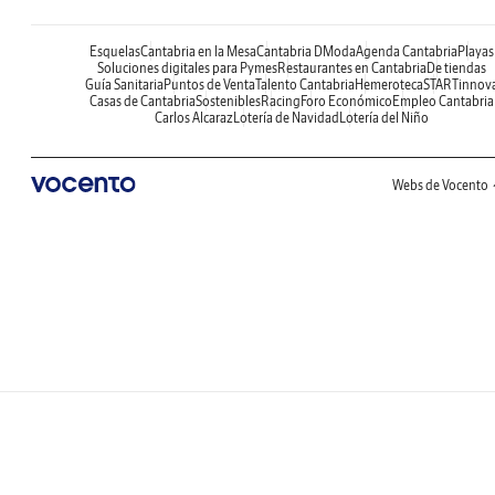
Esquelas
Cantabria en la Mesa
Cantabria DModa
Agenda Cantabria
Playas
Soluciones digitales para Pymes
Restaurantes en Cantabria
De tiendas
Guía Sanitaria
Puntos de Venta
Talento Cantabria
Hemeroteca
STARTinnov
Casas de Cantabria
Sostenibles
Racing
Foro Económico
Empleo Cantabria
Carlos Alcaraz
Lotería de Navidad
Lotería del Niño
Webs de Vocento