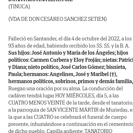
(TINUCA)
(VDA DE DON CESÁREO SANCHEZ SETIEN)
Falleció en Santander, el día 4 de octubre del 2022, a los
93 años de edad, habiendo recibido los SS. SS. y la B. A.
Sus hijos: José Antonio y María de los Ángeles; hijos
políticos: Carmen Curbera y Eloy Froján; nietas: Patric
y Diana; nieto político, José Carlos Gómez; bisnieta,
Paula; hermanos: Angelines, José y Maribel (†),
hermanos políticos, sobrinos, primos y demás familia,
Ruegan una oración por su alma. La conducción del
cadáver tendrá lugar HOY MIÉRCOLES, día 5, a las
CUATRO MENOS VEINTE de la tarde, desde el tanatorio
a la parroquia de SAN VICENTE MÁRTIR de Muriedas, e
la que a las CUATRO se celebrará el funeral de cuerpo
presente, inhumándose a continuación en el cementeri
de dicho pueblo. Capilla ardiente: TANATORIO