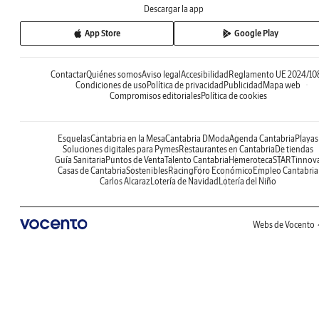
Descargar la app
App Store
Google Play
Contactar
Quiénes somos
Aviso legal
Accesibilidad
Reglamento UE 2024/10
Condiciones de uso
Política de privacidad
Publicidad
Mapa web
Compromisos editoriales
Política de cookies
Esquelas
Cantabria en la Mesa
Cantabria DModa
Agenda Cantabria
Playas
Soluciones digitales para Pymes
Restaurantes en Cantabria
De tiendas
Guía Sanitaria
Puntos de Venta
Talento Cantabria
Hemeroteca
STARTinnov
Casas de Cantabria
Sostenibles
Racing
Foro Económico
Empleo Cantabria
Carlos Alcaraz
Lotería de Navidad
Lotería del Niño
Webs de Vocento