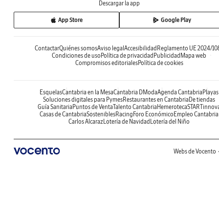
Descargar la app
App Store
Google Play
Contactar
Quiénes somos
Aviso legal
Accesibilidad
Reglamento UE 2024/10
Condiciones de uso
Política de privacidad
Publicidad
Mapa web
Compromisos editoriales
Política de cookies
Esquelas
Cantabria en la Mesa
Cantabria DModa
Agenda Cantabria
Playas
Soluciones digitales para Pymes
Restaurantes en Cantabria
De tiendas
Guía Sanitaria
Puntos de Venta
Talento Cantabria
Hemeroteca
STARTinnov
Casas de Cantabria
Sostenibles
Racing
Foro Económico
Empleo Cantabria
Carlos Alcaraz
Lotería de Navidad
Lotería del Niño
Webs de Vocento