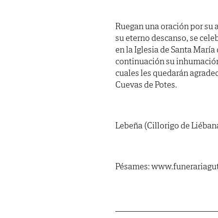
Ruegan una oración por su a
su eterno descanso, se cele
en la Iglesia de Santa María
continuación su inhumación 
cuales les quedarán agradeci
Cuevas de Potes.
Lebeña (Cillorigo de Liébana
Pésames: www.funerariagut