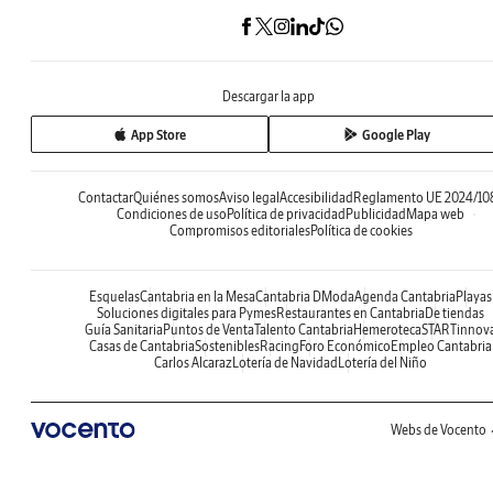
Descargar la app
App Store
Google Play
Contactar
Quiénes somos
Aviso legal
Accesibilidad
Reglamento UE 2024/10
Condiciones de uso
Política de privacidad
Publicidad
Mapa web
Compromisos editoriales
Política de cookies
Esquelas
Cantabria en la Mesa
Cantabria DModa
Agenda Cantabria
Playas
Soluciones digitales para Pymes
Restaurantes en Cantabria
De tiendas
Guía Sanitaria
Puntos de Venta
Talento Cantabria
Hemeroteca
STARTinnov
Casas de Cantabria
Sostenibles
Racing
Foro Económico
Empleo Cantabria
Carlos Alcaraz
Lotería de Navidad
Lotería del Niño
Webs de Vocento