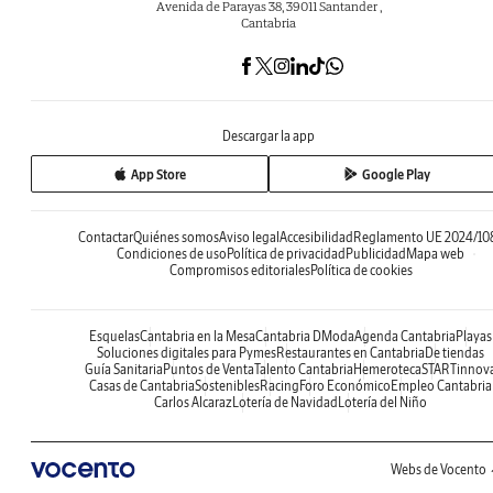
Avenida de Parayas 38, 39011 Santander ,
Cantabria
Descargar la app
App Store
Google Play
Contactar
Quiénes somos
Aviso legal
Accesibilidad
Reglamento UE 2024/10
Condiciones de uso
Política de privacidad
Publicidad
Mapa web
Compromisos editoriales
Política de cookies
Esquelas
Cantabria en la Mesa
Cantabria DModa
Agenda Cantabria
Playas
Soluciones digitales para Pymes
Restaurantes en Cantabria
De tiendas
Guía Sanitaria
Puntos de Venta
Talento Cantabria
Hemeroteca
STARTinnov
Casas de Cantabria
Sostenibles
Racing
Foro Económico
Empleo Cantabria
Carlos Alcaraz
Lotería de Navidad
Lotería del Niño
Webs de Vocento