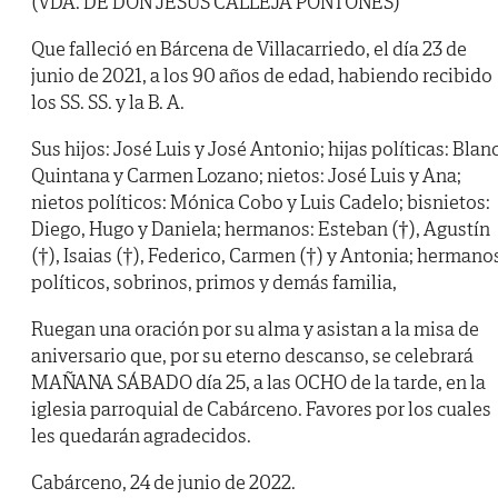
(VDA. DE DON JESÚS CALLEJA PONTONES)
Que falleció en Bárcena de Villacarriedo, el día 23 de
junio de 2021, a los 90 años de edad, habiendo recibido
los SS. SS. y la B. A.
Sus hijos: José Luis y José Antonio; hijas políticas: Blan
Quintana y Carmen Lozano; nietos: José Luis y Ana;
nietos políticos: Mónica Cobo y Luis Cadelo; bisnietos:
Diego, Hugo y Daniela; hermanos: Esteban (†), Agustín
(†), Isaias (†), Federico, Carmen (†) y Antonia; hermano
políticos, sobrinos, primos y demás familia,
Ruegan una oración por su alma y asistan a la misa de
aniversario que, por su eterno descanso, se celebrará
MAÑANA SÁBADO día 25, a las OCHO de la tarde, en la
iglesia parroquial de Cabárceno. Favores por los cuales
les quedarán agradecidos.
Cabárceno, 24 de junio de 2022.