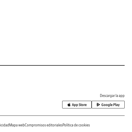
Descargar la app
App Store
Google Play
icidad
Mapa web
Compromisos editoriales
Política de cookies