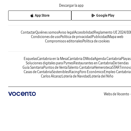
Descargar la app
App Store
Google Play
Contactar
Quiénes somos
Aviso legal
Accesibilidad
Reglamento UE 2024/10
Condiciones de uso
Política de privacidad
Publicidad
Mapa web
Compromisos editoriales
Política de cookies
Esquelas
Cantabria en la Mesa
Cantabria DModa
Agenda Cantabria
Playas
Soluciones digitales para Pymes
Restaurantes en Cantabria
De tiendas
Guía Sanitaria
Puntos de Venta
Talento Cantabria
Hemeroteca
STARTinnov
Casas de Cantabria
Sostenibles
Racing
Foro Económico
Empleo Cantabria
Carlos Alcaraz
Lotería de Navidad
Lotería del Niño
Webs de Vocento