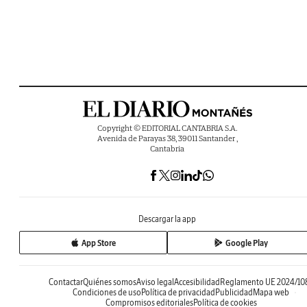
Copyright © EDITORIAL CANTABRIA S.A.
Avenida de Parayas 38, 39011 Santander ,
Cantabria
Descargar la app
App Store
Google Play
Contactar
Quiénes somos
Aviso legal
Accesibilidad
Reglamento UE 2024/10
Condiciones de uso
Política de privacidad
Publicidad
Mapa web
Compromisos editoriales
Política de cookies