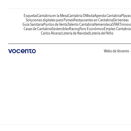
Esquelas
Cantabria en la Mesa
Cantabria DModa
Agenda Cantabria
Playas
Soluciones digitales para Pymes
Restaurantes en Cantabria
De tiendas
Guía Sanitaria
Puntos de Venta
Talento Cantabria
Hemeroteca
STARTinnov
Casas de Cantabria
Sostenibles
Racing
Foro Económico
Empleo Cantabria
Carlos Alcaraz
Lotería de Navidad
Lotería del Niño
Webs de Vocento