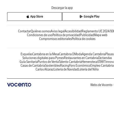
Descargar la app
App Store
Google Play
Contactar
Quiénes somos
Aviso legal
Accesibilidad
Reglamento UE 2024/10
Condiciones de uso
Política de privacidad
Publicidad
Mapa web
Compromisos editoriales
Política de cookies
Esquelas
Cantabria en la Mesa
Cantabria DModa
Agenda Cantabria
Playas
Soluciones digitales para Pymes
Restaurantes en Cantabria
De tiendas
Guía Sanitaria
Puntos de Venta
Talento Cantabria
Hemeroteca
STARTinnov
Casas de Cantabria
Sostenibles
Racing
Foro Económico
Empleo Cantabria
Carlos Alcaraz
Lotería de Navidad
Lotería del Niño
Webs de Vocento