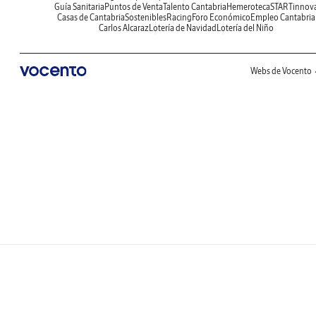
Guía Sanitaria
Puntos de Venta
Talento Cantabria
Hemeroteca
STARTinnov
Casas de Cantabria
Sostenibles
Racing
Foro Económico
Empleo Cantabria
Carlos Alcaraz
Lotería de Navidad
Lotería del Niño
Webs de Vocento