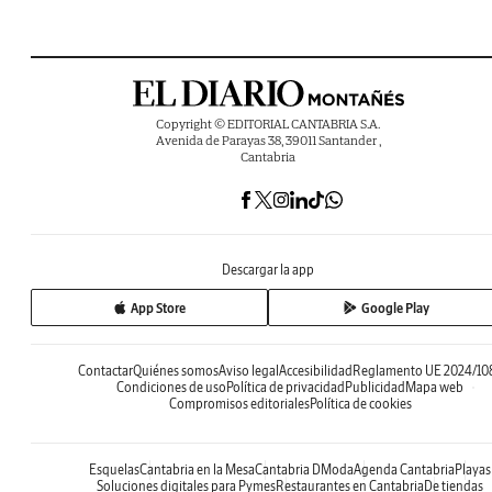
Copyright © EDITORIAL CANTABRIA S.A.
Avenida de Parayas 38, 39011 Santander ,
Cantabria
Descargar la app
App Store
Google Play
Contactar
Quiénes somos
Aviso legal
Accesibilidad
Reglamento UE 2024/10
Condiciones de uso
Política de privacidad
Publicidad
Mapa web
Compromisos editoriales
Política de cookies
Esquelas
Cantabria en la Mesa
Cantabria DModa
Agenda Cantabria
Playas
Soluciones digitales para Pymes
Restaurantes en Cantabria
De tiendas