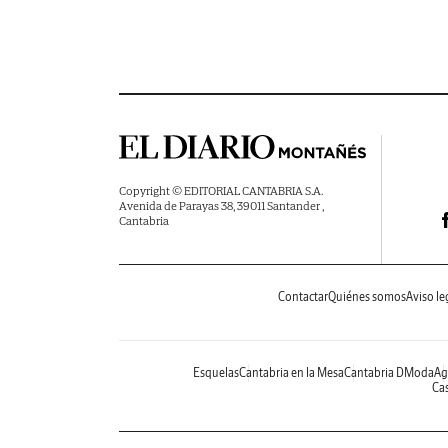
Copyright © EDITORIAL CANTABRIA S.A.
Avenida de Parayas 38, 39011 Santander ,
Cantabria
Contactar
Quiénes somos
Aviso le
Esquelas
Cantabria en la Mesa
Cantabria DModa
Ag
Cas