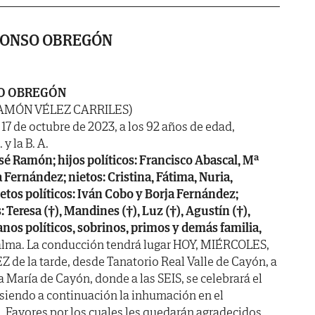
LONSO OBREGÓN
O OBREGÓN
RAMÓN VÉLEZ CARRILES)
 17 de octubre de 2023, a los 92 años de edad,
y la B. A.
osé Ramón; hijos políticos: Francisco Abascal, Mª
Fernández; nietos: Cristina, Fátima, Nuria,
etos políticos: Iván Cobo y Borja Fernández;
 Teresa (†), Mandines (†), Luz (†), Agustín (†),
nos políticos, sobrinos, primos y demás familia,
alma. La conducción tendrá lugar HOY, MIÉRCOLES,
Z de la tarde, desde Tanatorio Real Valle de Cayón, a
ta María de Cayón, donde a las SEIS, se celebrará el
 siendo a continuación la inhumación en el
 Favores por los cuales les quedarán agradecidos.