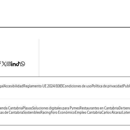
gal
Accesibilidad
Reglamento UE 2024/1083
Condiciones de uso
Política de privacidad
Publ
enda Cantabria
Playas
Soluciones digitales para Pymes
Restaurantes en Cantabria
De tien
as de Cantabria
Sostenibles
Racing
Foro Económico
Empleo Cantabria
Carlos Alcaraz
Loter