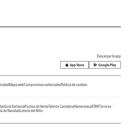
Descargar la app
App Store
Google Play
icidad
Mapa web
Compromisos editoriales
Política de cookies
das
Guía Sanitaria
Puntos de Venta
Talento Cantabria
Hemeroteca
STARTinnova
ía de Navidad
Lotería del Niño