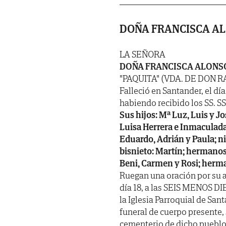
DOÑA FRANCISCA A
LA SEÑORA
DOÑA FRANCISCA ALONS
"PAQUITA" (VDA. DE DON 
Falleció en Santander, el día
habiendo recibido los SS. SS. 
Sus hijos: Mª Luz, Luis y J
Luisa Herrera e Inmaculada 
Eduardo, Adrián y Paula; ni
bisnieto: Martín; hermanos:
Beni, Carmen y Rosi; herma
Ruegan una oración por su 
día 18, a las SEIS MENOS DIE
la Iglesia Parroquial de San
funeral de cuerpo presente,
cementerio de dicho pueblo.