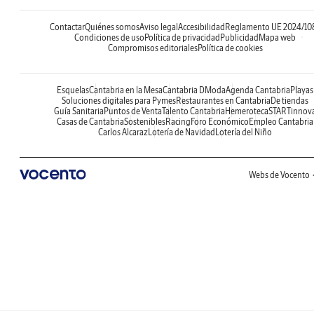
Contactar
Quiénes somos
Aviso legal
Accesibilidad
Reglamento UE 2024/10
Condiciones de uso
Política de privacidad
Publicidad
Mapa web
Compromisos editoriales
Política de cookies
Esquelas
Cantabria en la Mesa
Cantabria DModa
Agenda Cantabria
Playas
Soluciones digitales para Pymes
Restaurantes en Cantabria
De tiendas
Guía Sanitaria
Puntos de Venta
Talento Cantabria
Hemeroteca
STARTinnov
Casas de Cantabria
Sostenibles
Racing
Foro Económico
Empleo Cantabria
Carlos Alcaraz
Lotería de Navidad
Lotería del Niño
Webs de Vocento