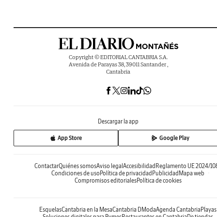
Copyright © EDITORIAL CANTABRIA S.A.
Avenida de Parayas 38, 39011 Santander ,
Cantabria
Descargar la app
App Store
Google Play
Contactar
Quiénes somos
Aviso legal
Accesibilidad
Reglamento UE 2024/10
Condiciones de uso
Política de privacidad
Publicidad
Mapa web
Compromisos editoriales
Política de cookies
Esquelas
Cantabria en la Mesa
Cantabria DModa
Agenda Cantabria
Playas
Soluciones digitales para Pymes
Restaurantes en Cantabria
De tiendas