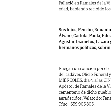
Falleció en Ramales de la Vi
edad, habiendo recibido los
Sus hijos, Pencho, Eduardo y
Álvaro, Carlota, Paula, Edu
Agustín; biznietos, Lázaro
hermanos políticos, sobrin
Ruegan una oración por el e
del cadáver, Oficio Funeral
MIÉRCOLES, día 4, a las CINC
Apóstol de Ramales de la Vi
cementerio de dicho pueblo
agradecidos. Velatorio: Tana
Tfno.: 659 905 805.