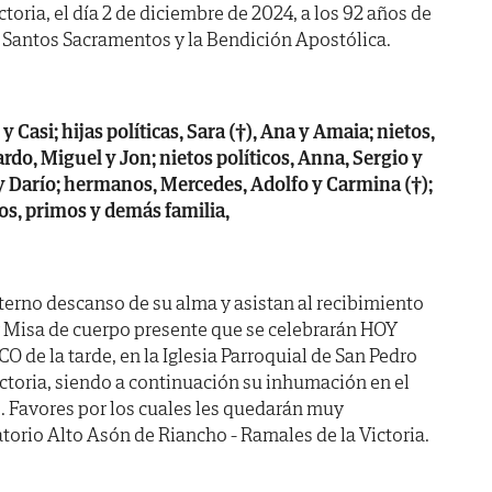
ctoria, el día 2 de diciembre de 2024, a los 92 años de
 Santos Sacramentos y la Bendición Apostólica.
 Casi; hijas políticas, Sara (†), Ana y Amaia; nietos,
ardo, Miguel y Jon; nietos políticos, Anna, Sergio y
 y Darío; hermanos, Mercedes, Adolfo y Carmina (†);
os, primos y demás familia,
terno descanso de su alma y asistan al recibimiento
 y Misa de cuerpo presente que se celebrarán HOY
O de la tarde, en la Iglesia Parroquial de San Pedro
ctoria, siendo a continuación su inhumación en el
. Favores por los cuales les quedarán muy
torio Alto Asón de Riancho - Ramales de la Victoria.