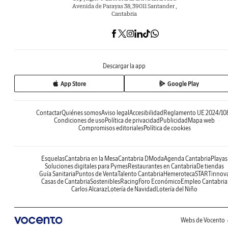
Avenida de Parayas 38, 39011 Santander ,
Cantabria
Descargar la app
App Store
Google Play
Contactar
Quiénes somos
Aviso legal
Accesibilidad
Reglamento UE 2024/10
Condiciones de uso
Política de privacidad
Publicidad
Mapa web
Compromisos editoriales
Política de cookies
Esquelas
Cantabria en la Mesa
Cantabria DModa
Agenda Cantabria
Playas
Soluciones digitales para Pymes
Restaurantes en Cantabria
De tiendas
Guía Sanitaria
Puntos de Venta
Talento Cantabria
Hemeroteca
STARTinnov
Casas de Cantabria
Sostenibles
Racing
Foro Económico
Empleo Cantabria
Carlos Alcaraz
Lotería de Navidad
Lotería del Niño
Webs de Vocento