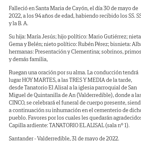
Falleció en Santa Maria de Cayón, el día 30 de mayo de
2022, a los 94 años de edad, habiendo recibido los SS. SS
y la B. A.
Su hija: María Jesús; hijo político: Mario Gutiérrez; nieta
Gema y Belén; nieto político: Rubén Pérez; bisnieta: Alb
hermanas: Presentación y Clementina; sobrinos, primo
y demás familia,
Ruegan una oración por su alma. La conducción tendrá
lugar HOY MARTES, a las TRES Y MEDIA de la tarde,
desde Tanatorio El Alisal a la iglesia parroquial de San
Miguel de Quintanilla de An (Valderredible), donde a la
CINCO, se celebrará el funeral de cuerpo presente, sien
a continuación su inhumación en el cementerio de dich
pueblo. Favores por los cuales les quedarán agradecido
Capilla ardiente: TANATORIO EL ALISAL (sala nº 1).
Santander - Valderredible, 31 de mayo de 2022.