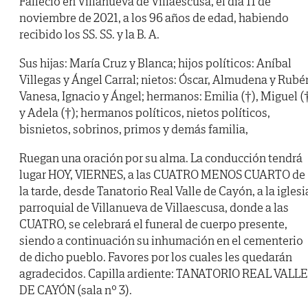
Falleció en Villanueva de Villaescusa, el día 11 de
noviembre de 2021, a los 96 años de edad, habiendo
recibido los SS. SS. y la B. A.
Sus hijas: María Cruz y Blanca; hijos políticos: Aníbal
Villegas y Ángel Carral; nietos: Óscar, Almudena y Rubé
Vanesa, Ignacio y Ángel; hermanos: Emilia (†), Miguel (
y Adela (†); hermanos políticos, nietos políticos,
bisnietos, sobrinos, primos y demás familia,
Ruegan una oración por su alma. La conducción tendrá
lugar HOY, VIERNES, a las CUATRO MENOS CUARTO de
la tarde, desde Tanatorio Real Valle de Cayón, a la iglesi
parroquial de Villanueva de Villaescusa, donde a las
CUATRO, se celebrará el funeral de cuerpo presente,
siendo a continuación su inhumación en el cementerio
de dicho pueblo. Favores por los cuales les quedarán
agradecidos. Capilla ardiente: TANATORIO REAL VALLE
DE CAYÓN (sala nº 3).