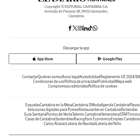
Copyright © EDITORIAL CANTABRIA S.A.
Avenida de Parayas 38, 39011 Santander ,
Cantabria
Descargar la app
App Store
Google Play
Contactar
Quiénes somos
Aviso legal
Accesibilidad
Reglamento UE 2024/10
Condiciones de uso
Política de privacidad
Publicidad
Mapa web
Compromisos editoriales
Política de cookies
Esquelas
Cantabria en la Mesa
Cantabria DModa
Agenda Cantabria
Playas
Soluciones digitales para Pymes
Restaurantes en Cantabria
De tiendas
Guía Sanitaria
Puntos de Venta
Talento Cantabria
Hemeroteca
STARTinnov
Casas de Cantabria
Sostenibles
Racing
Foro Económico
Empleo Cantabria
Carlos Alcaraz
Lotería de Navidad
Lotería del Niño