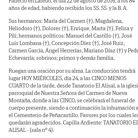
Falleció en Laredo, el día 22 de agosto de 2016, a los 84
años de edad, habiendo recibido los SS. SS. y la B. A.
Sus hermanos: María del Carmen (†), Magdalena,
Heliodoro (†), Dolores (†), Enrique, Marta (†), Felisa y
Pili; hermanos políticos: Manuel del Castillo (†), José
Luis Lombana (†), Concepción Díez (†), José Ruiz,
Carmen García, Ángel Herrerías, Mariano Díaz (†) y Ped
Echevarría; sobrinos; primos y demás familia,
Ruegan una oración por su alma. La conducción tendrá
lugar HOY MIÉRCOLES, día 24, a las CINCO MENOS
CUARTO de la tarde, desde Tanatorio El Alisal, a la igles
parroquial de Nuestra Señora del Carmen de Nueva
Montaña, donde a las CINCO, se celebrará el funeral de
cuerpo presente, siendo a continuación la inhumación 
el Cementerio de Peñacastillo. Favores por los cuales le
quedarán agradecidos. Capilla Ardiente: TANATORIO E
ALISAL - (sala nº 4).