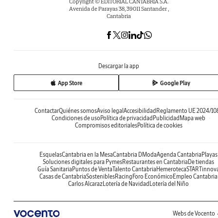
Copyright © EDITORIAL CANTABRIA S.A.
Avenida de Parayas 38, 39011 Santander ,
Cantabria
Descargar la app
App Store
Google Play
Contactar
Quiénes somos
Aviso legal
Accesibilidad
Reglamento UE 2024/10
Condiciones de uso
Política de privacidad
Publicidad
Mapa web
Compromisos editoriales
Política de cookies
Esquelas
Cantabria en la Mesa
Cantabria DModa
Agenda Cantabria
Playas
Soluciones digitales para Pymes
Restaurantes en Cantabria
De tiendas
Guía Sanitaria
Puntos de Venta
Talento Cantabria
Hemeroteca
STARTinnov
Casas de Cantabria
Sostenibles
Racing
Foro Económico
Empleo Cantabria
Carlos Alcaraz
Lotería de Navidad
Lotería del Niño
Webs de Vocento